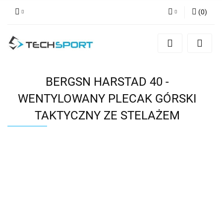
(
0
)
Zaloguj się
Zarejestruj się
Dodaj zgłoszenie
BERGSN HARSTAD 40 -
WENTYLOWANY PLECAK GÓRSKI
TAKTYCZNY ZE STELAŻEM