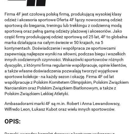
Firma 4F jest czołową polską firmą, produkującą wysokiej klasy
odzież i akcesoria sportowe Oferta 4F łączy nowoczesną odzież
sportową do biegania, treningu lub trekkingu z codzienną modą
sportową oraz pełną gamą odzieży plażowej i akcesoriów. Jako
część firmy produkującej odzież sportową od 25 lat, 4F to globalna
marka działająca na całym świecie w 50 krajach, na 5
kontynentach. Doświadczenie i współpraca ze sportowcami
zapewniają najlepsze wyniki na siłowni, podczas biegu i wszelkich
innych codziennych czynności. Wskazówki sportowców różnych
dyscyplin, z którymi firma regularnie współpracuje, opinie klientów,
a także własne doświadczenia pozwalają tworzyć wyjątkowe
sportowe kolekcje - na każdy sezon i okazję. Firma 4F od lat
współpracuje z Polskim Komitetem Olimpijskim, Polskim Związkiem
Narciarskim oraz Polskim Związkiem Biatlonowym, a także z
Polskim Związkiem Lekkiej Atletyki.
Ambasadorami marki 4F są m.in. Robert i Anna Lewandowscy,
Wilfredo Leon, Łukasz Kubot oraz wielu innych sportowców.
OPIS:
Damski, wygodny komplet dresowy z kapturem wykonany z