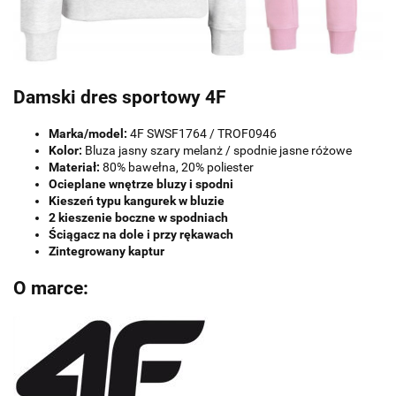
Damski dres sportowy 4F
Marka/model:
4F SWSF1764 / TROF0946
Kolor:
Bluza jasny szary melanż / spodnie jasne różowe
Materiał:
80% bawełna, 20% poliester
Ocieplane wnętrze bluzy i
spodni
Kieszeń typu kangurek w bluzie
2 kieszenie boczne w spodniach
Ściągacz na dole i przy rękawach
Zintegrowany kaptur
O marce: