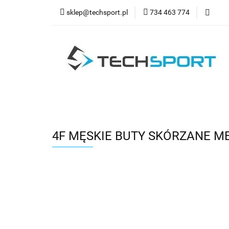
sklep@techsport.pl
734 463 774
WYPRZ
Wszystkie kategorie
WYPR
4F MĘSKIE BUTY SKÓRZANE M