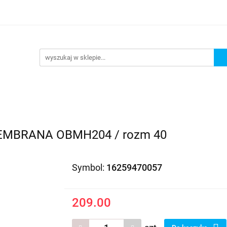
EDAŻ
PROMOCJE
NOWOŚCI
BESTSELLERY
BL
ZEDAŻ
PROMOCJE
NOWOŚCI
BESTSELLERY
B
EMBRANA OBMH204 / rozm 40
Symbol:
16259470057
209.00