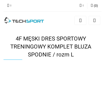
(
0
)
Zaloguj się
Zarejestruj się
Dodaj zgłoszenie
4F MĘSKI DRES SPORTOWY
TRENINGOWY KOMPLET BLUZA
SPODNIE / rozm L