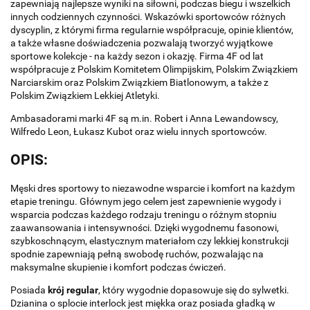
zapewniają najlepsze wyniki na siłowni, podczas biegu i wszelkich
innych codziennych czynności. Wskazówki sportowców różnych
dyscyplin, z którymi firma regularnie współpracuje, opinie klientów,
a także własne doświadczenia pozwalają tworzyć wyjątkowe
sportowe kolekcje - na każdy sezon i okazję. Firma 4F od lat
współpracuje z Polskim Komitetem Olimpijskim, Polskim Związkiem
Narciarskim oraz Polskim Związkiem Biatlonowym, a także z
Polskim Związkiem Lekkiej Atletyki.
Ambasadorami marki 4F są m.in. Robert i Anna Lewandowscy,
Wilfredo Leon, Łukasz Kubot oraz wielu innych sportowców.
OPIS:
Męski dres sportowy to niezawodne wsparcie i komfort na każdym
etapie treningu. Głównym jego celem jest zapewnienie wygody i
wsparcia podczas każdego rodzaju treningu o różnym stopniu
zaawansowania i intensywności. Dzięki wygodnemu fasonowi,
szybkoschnącym, elastycznym materiałom czy lekkiej konstrukcji
spodnie zapewniają pełną swobodę ruchów, pozwalając na
maksymalne skupienie i komfort podczas ćwiczeń.
Posiada
krój regular
, który wygodnie dopasowuje się do sylwetki.
Dzianina o splocie interlock jest miękka oraz posiada gładką w