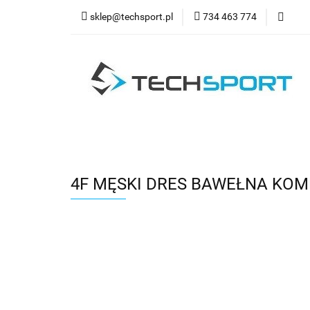
sklep@techsport.pl
734 463 774
WYPRZ
Wszystkie kategorie
WYPR
4F MĘSKI DRES BAWEŁNA KOMP