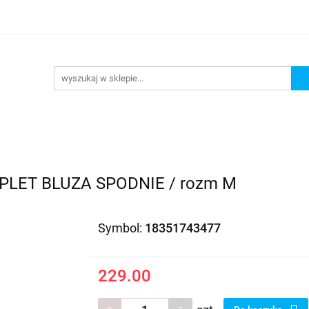
EDAŻ
PROMOCJE
NOWOŚCI
BESTSELLERY
BL
ZEDAŻ
PROMOCJE
NOWOŚCI
BESTSELLERY
B
LET BLUZA SPODNIE / rozm M
Symbol:
18351743477
229.00