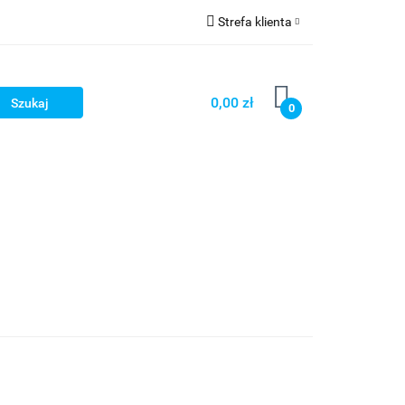
Strefa klienta
OG
Zaloguj się
Zarejestruj się
0,00 zł
0
Dodaj zgłoszenie
LOG