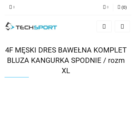
(
0
)
Zaloguj się
Zarejestruj się
Dodaj zgłoszenie
4F MĘSKI DRES BAWEŁNA KOMPLET
BLUZA KANGURKA SPODNIE / rozm
XL