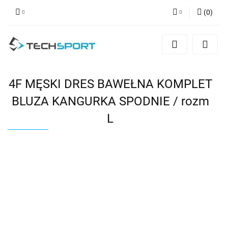
(
0
)
Zaloguj się
Zarejestruj się
Dodaj zgłoszenie
4F MĘSKI DRES BAWEŁNA KOMPLET
BLUZA KANGURKA SPODNIE / rozm
L