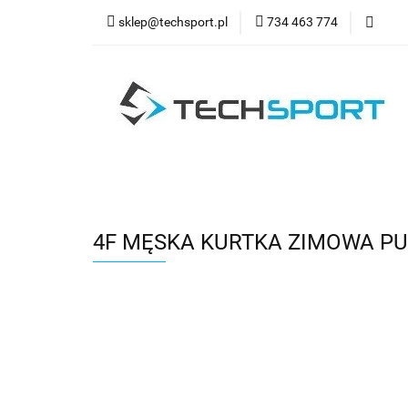
sklep@techsport.pl
734 463 774
WYPRZ
Wszystkie kategorie
WYPR
4F MĘSKA KURTKA ZIMOWA PU