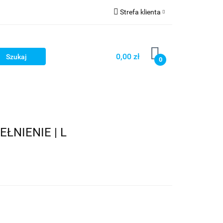
Strefa klienta
OG
Zaloguj się
Zarejestruj się
0,00 zł
0
Dodaj zgłoszenie
LOG
NIENIE | L