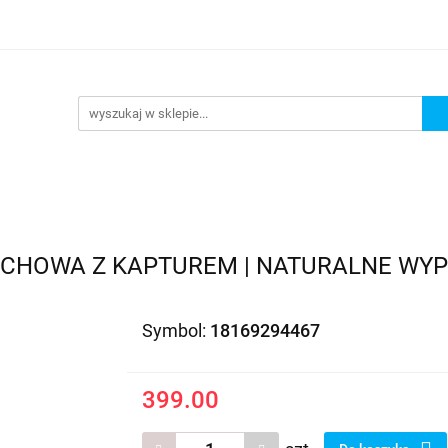
EDAŻ
PROMOCJE
NOWOŚCI
BESTSELLERY
BL
ZEDAŻ
PROMOCJE
NOWOŚCI
BESTSELLERY
B
CHOWA Z KAPTUREM | NATURALNE WYPEŁ
Symbol:
18169294467
399.00