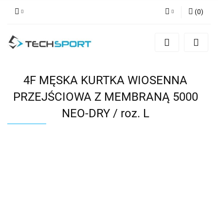
(
0
)
Zaloguj się
Zarejestruj się
Dodaj zgłoszenie
4F MĘSKA KURTKA WIOSENNA
PRZEJŚCIOWA Z MEMBRANĄ 5000
NEO-DRY / roz. L