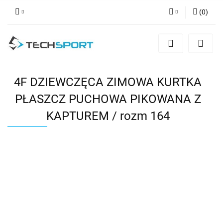
(
0
)
Zaloguj się
Zarejestruj się
Dodaj zgłoszenie
4F DZIEWCZĘCA ZIMOWA KURTKA
PŁASZCZ PUCHOWA PIKOWANA Z
KAPTUREM / rozm 164