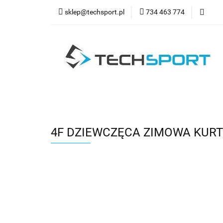
sklep@techsport.pl
734 463 774
WYPRZ
Wszystkie kategorie
WYPR
4F DZIEWCZĘCA ZIMOWA KURT