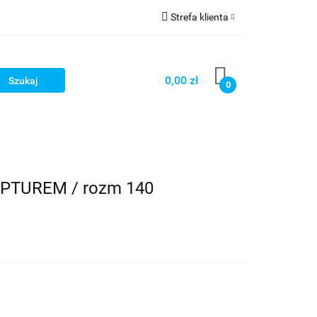
Strefa klienta
OG
Zaloguj się
Zarejestruj się
0,00 zł
0
Dodaj zgłoszenie
LOG
TUREM / rozm 140