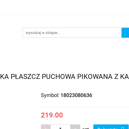
EDAŻ
PROMOCJE
NOWOŚCI
BESTSELLERY
BL
ZEDAŻ
PROMOCJE
NOWOŚCI
BESTSELLERY
B
KA PŁASZCZ PUCHOWA PIKOWANA Z KAP
Symbol:
18023080636
219.00