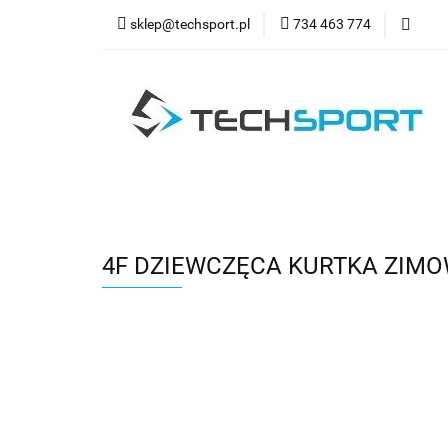
sklep@techsport.pl
734 463 774
WYPRZ
Wszystkie kategorie
WYPR
4F DZIEWCZĘCA KURTKA ZIMO