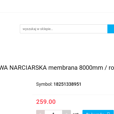
EDAŻ
PROMOCJE
NOWOŚCI
BESTSELLERY
BL
ZEDAŻ
PROMOCJE
NOWOŚCI
BESTSELLERY
B
WA NARCIARSKA membrana 8000mm / ro
Symbol:
18251338951
259.00