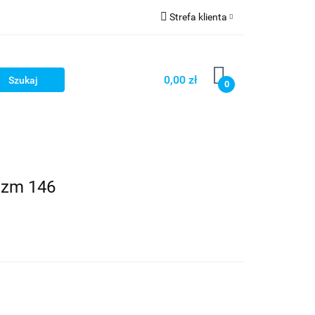
Strefa klienta
OG
Zaloguj się
Zarejestruj się
0,00 zł
0
Dodaj zgłoszenie
LOG
zm 146