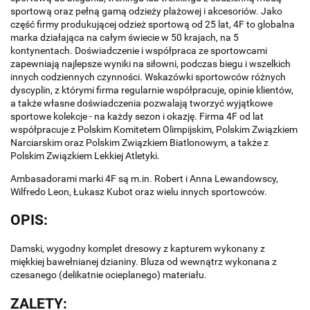
sportową oraz pełną gamą odzieży plażowej i akcesoriów. Jako
część firmy produkującej odzież sportową od 25 lat, 4F to globalna
marka działająca na całym świecie w 50 krajach, na 5
kontynentach. Doświadczenie i współpraca ze sportowcami
zapewniają najlepsze wyniki na siłowni, podczas biegu i wszelkich
innych codziennych czynności. Wskazówki sportowców różnych
dyscyplin, z którymi firma regularnie współpracuje, opinie klientów,
a także własne doświadczenia pozwalają tworzyć wyjątkowe
sportowe kolekcje - na każdy sezon i okazję. Firma 4F od lat
współpracuje z Polskim Komitetem Olimpijskim, Polskim Związkiem
Narciarskim oraz Polskim Związkiem Biatlonowym, a także z
Polskim Związkiem Lekkiej Atletyki.
Ambasadorami marki 4F są m.in. Robert i Anna Lewandowscy,
Wilfredo Leon, Łukasz Kubot oraz wielu innych sportowców.
OPIS:
Damski, wygodny komplet dresowy z kapturem wykonany z
miękkiej bawełnianej dzianiny. Bluza od wewnątrz wykonana z
czesanego (delikatnie ocieplanego) materiału.
ZALETY: