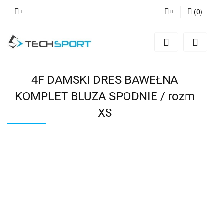
(
0
)
Zaloguj się
Zarejestruj się
Dodaj zgłoszenie
4F DAMSKI DRES BAWEŁNA
KOMPLET BLUZA SPODNIE / rozm
XS