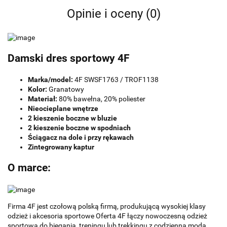
Opinie i oceny (0)
Damski dres sportowy 4F
Marka/model:
4F SWSF1763 / TROF1138
Kolor:
Granatowy
Materiał:
80% bawełna, 20% poliester
Nieocieplane wnętrze
2 kieszenie boczne w bluzie
2 kieszenie boczne w spodniach
Ściągacz na dole i przy rękawach
Zintegrowany kaptur
O marce:
Firma 4F jest czołową polską firmą, produkującą wysokiej klasy
odzież i akcesoria sportowe Oferta 4F łączy nowoczesną odzież
sportową do biegania, treningu lub trekkingu z codzienną modą