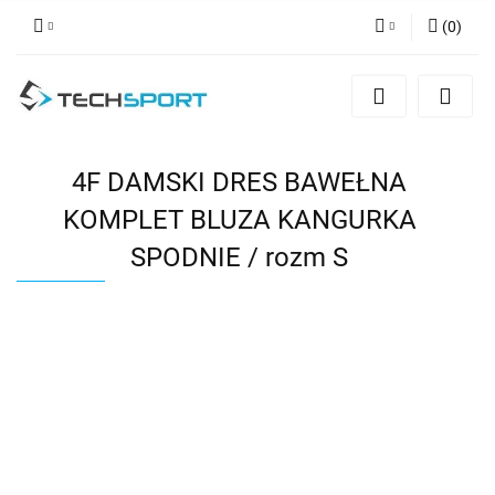
(
0
)
Zaloguj się
Zarejestruj się
Dodaj zgłoszenie
4F DAMSKI DRES BAWEŁNA
KOMPLET BLUZA KANGURKA
SPODNIE / rozm S