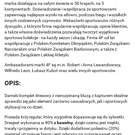
marka działająca na całym świecie w 50 krajach, na 5
kontynentach. Doświadczenie i współpraca ze sportowcami
zapewniają najlepsze wyniki na siłowni, podczas biegu i wszelkich
innych codziennych czynności. Wskazówki sportowców różnych
dyscyplin, z którymi firma regularnie współpracuje, opinie klientów,
a także własne doświadczenia pozwalają tworzyć wyjątkowe
sportowe kolekcje - na każdy sezon i okazję. Firma 4F od lat
współpracuje z Polskim Komitetem Olimpijskim, Polskim Związkiem
Narciarskim oraz Polskim Związkiem Biatlonowym, a także z
Polskim Związkiem Lekkiej Atletyki.
Ambasadorami marki 4F są m.in. Robert i Anna Lewandowscy,
Wilfredo Leon, Łukasz Kubot oraz wielu innych sportowców.
OPIS:
Damski komplet dresowy z nierozpinaną bluzą z kapturem idealnie
sprawdzi się jako element zarówno casualowych, jak i sportowych
stylizacji na co dzień.
Posiada krój regular, który wygodnie dopasowuje się do sylwetki.
Dresjest wykonana w 80%
z bawełny
, dzięki czemu jest miękki,
trwały i przyjemny w dotyku. Dzięki dodatkowi poliestru (20%)
materiał utrzymuje fason i jest odporny na zużycie nawet przez