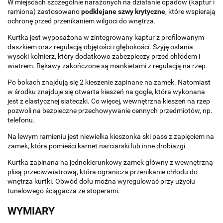
W miejscach szczególnie narażonych na działanie opadów (kaptur i
ramiona) zastosowano
podklejane szwy krytyczne
, które wspierają
ochronę przed przenikaniem wilgoci do wnętrza.
Kurtka jest wyposażona w zintegrowany kaptur z profilowanym
daszkiem oraz regulacją objętości i głębokości. Szyję osłania
wysoki kołnierz, który dodatkowo zabezpieczy przed chłodem i
wiatrem. Rękawy zakończone są mankietami z regulacją na rzep.
Po bokach znajdują się 2 kieszenie zapinane na zamek. Natomiast
w środku znajduje się otwarta kieszeń na gogle, która wykonana
jest z elastycznej siateczki. Co więcej, wewnętrzna kieszeń na rzep
pozwoli na bezpieczne przechowywanie cennych przedmiotów, np.
telefonu.
Na lewym ramieniu jest niewielka kieszonka ski pass z zapięciem na
zamek, która pomieści karnet narciarski lub inne drobiazgi.
Kurtka zapinana na jednokierunkowy zamek główny z wewnętrzną
plisą przeciwwiatrową, która ogranicza przenikanie chłodu do
wnętrza kurtki. Obwód dołu można wyregulować przy użyciu
tunelowego ściągacza ze stoperami.
WYMIARY