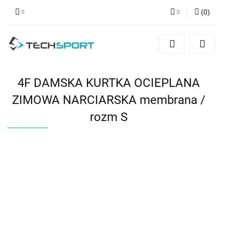
(
0
)
Zaloguj się
Zarejestruj się
Dodaj zgłoszenie
4F DAMSKA KURTKA OCIEPLANA
ZIMOWA NARCIARSKA membrana /
rozm S