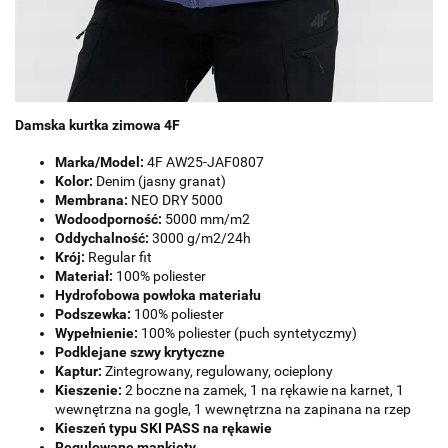
Damska kurtka zimowa 4F
Marka/Model:
4F AW25-JAF0807
Kolor:
Denim (jasny granat)
Membrana:
NEO DRY 5000
Wodoodporność:
5000 mm/m2
Oddychalność:
3000 g/m2/24h
Krój:
Regular fit
Materiał:
100% poliester
Hydrofobowa powłoka materiału
Podszewka:
100% poliester
Wypełnienie:
100% poliester (puch syntetyczmy)
Podklejane szwy krytyczne
Kaptur:
Zintegrowany, regulowany, ocieplony
Kieszenie:
2 boczne na zamek, 1 na rękawie na karnet, 1
wewnętrzna na gogle, 1 wewnętrzna na zapinana na rzep
Kieszeń typu SKI PASS na rękawie
Regulowane mankiety