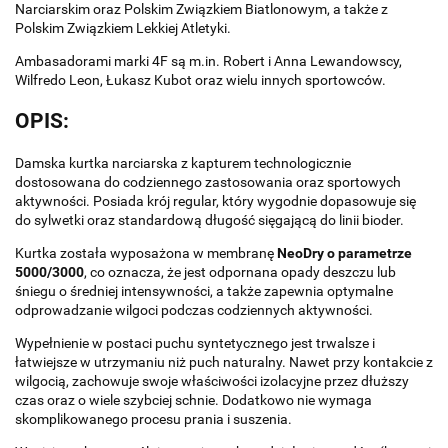
Narciarskim oraz Polskim Związkiem Biatlonowym, a także z
Polskim Związkiem Lekkiej Atletyki.
Ambasadorami marki 4F są m.in. Robert i Anna Lewandowscy,
Wilfredo Leon, Łukasz Kubot oraz wielu innych sportowców.
OPIS:
Damska kurtka narciarska z kapturem technologicznie
dostosowana do codziennego zastosowania oraz sportowych
aktywności. Posiada krój regular, który wygodnie dopasowuje się
do sylwetki oraz standardową długość sięgającą do linii bioder.
Kurtka została wyposażona w membranę
NeoDry o parametrze
5000/3000
, co oznacza, że jest odpornana opady deszczu lub
śniegu o średniej intensywności, a także zapewnia optymalne
odprowadzanie wilgoci podczas codziennych aktywności.
Wypełnienie w postaci puchu syntetycznego jest trwalsze i
łatwiejsze w utrzymaniu niż puch naturalny. Nawet przy kontakcie z
wilgocią, zachowuje swoje właściwości izolacyjne przez dłuższy
czas oraz o wiele szybciej schnie. Dodatkowo nie wymaga
skomplikowanego procesu prania i suszenia.