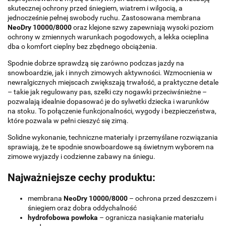
skutecznej ochrony przed śniegiem, wiatrem i wilgocią, a
jednocześnie pełnej swobody ruchu. Zastosowana membrana
NeoDry 10000/8000
oraz klejone szwy zapewniają wysoki poziom
ochrony w zmiennych warunkach pogodowych, a lekka ocieplina
dba o komfort cieplny bez zbędnego obciążenia.
Spodnie dobrze sprawdzą się zarówno podczas jazdy na
snowboardzie, jak i innych zimowych aktywności. Wzmocnienia w
newralgicznych miejscach zwiększają trwałość, a praktyczne detale
– takie jak regulowany pas, szelki czy nogawki przeciwśnieżne –
pozwalają idealnie dopasować je do sylwetki dziecka i warunków
na stoku. To połączenie funkcjonalności, wygody i bezpieczeństwa,
które pozwala w pełni cieszyć się zimą.
Solidne wykonanie, techniczne materiały i przemyślane rozwiązania
sprawiają, że te spodnie snowboardowe są świetnym wyborem na
zimowe wyjazdy i codzienne zabawy na śniegu.
Najważniejsze cechy produktu:
membrana
NeoDry 10000/8000
– ochrona przed deszczem i
śniegiem oraz dobra oddychalność
hydrofobowa powłoka
– ogranicza nasiąkanie materiału