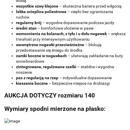
wodą
wszystkie szwy klejone
– skuteczna bariera przed wilgocią
lekka ocieplina poliestrowa
– ciepło bez ograniczania
ruchów
regularny krój
– wygodne dopasowanie podczas jazdy
średni stan
– komfortowe ułożenie w pasie
wzmocnienia na kolanach, z tyłu i u dołu nogawek
– większa
trwałość przy intensywnym użytkowaniu
wewnętrzne nogawki przeciwśnieżne
– blokują
przedostawanie się śniegu do środka
zamki boczne w nogawkach
– ułatwiają zakładanie na buty
snowboardowe
zintegrowane, regulowane szelki
– stabilne i wygodne
noszenie
pas z regulacją na rzep
– indywidualne dopasowanie
kieszenie boczne
– bezpieczne miejsce na drobiazgi
AUKCJA DOTYCZY rozmiaru 140
Wymiary spodni mierzone na płasko: