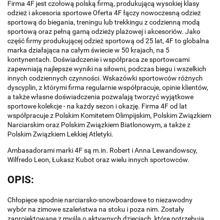
Firma 4F jest czołową polską firmą, produkującą wysokiej klasy
odzież i akcesoria sportowe Oferta 4F łączy nowoczesną odzież
sportową do biegania, treningu lub trekkingu z codzienną modą
sportową oraz pełną gamą odzieży plażowej i akcesoriów. Jako
część firmy produkującej odzież sportową od 25 lat, 4F to globalna
marka działająca na całym świecie w 50 krajach, na 5
kontynentach. Doświadczenie i współpraca ze sportowcami
zapewniają najlepsze wyniki na siłowni, podczas biegu i wszelkich
innych codziennych czynności. Wskazówki sportowców różnych
dyscyplin, z którymi firma regularnie współpracuje, opinie klientów,
a także własne doświadczenia pozwalają tworzyć wyjątkowe
sportowe kolekcje - na każdy sezon i okazję. Firma 4F od lat
współpracuje z Polskim Komitetem Olimpijskim, Polskim Związkiem
Narciarskim oraz Polskim Związkiem Biatlonowym, a także z
Polskim Związkiem Lekkiej Atletyki.
Ambasadorami marki 4F są m.in. Robert i Anna Lewandowscy,
Wilfredo Leon, Łukasz Kubot oraz wielu innych sportowców.
OPIS:
Chłopięce spodnie narciarsko-snowboardowe to niezawodny
wybór na zimowe szaleństwa na stoku i poza nim. Zostały
zaprojektowane z myślą o aktywnych dzieciach, które potrzebują