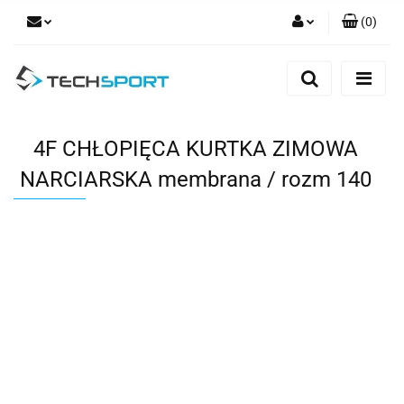
(
0
)
Zaloguj się
Zarejestruj się
Dodaj zgłoszenie
4F CHŁOPIĘCA KURTKA ZIMOWA
NARCIARSKA membrana / rozm 140