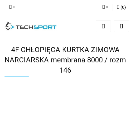
(
0
)
Zaloguj się
Zarejestruj się
Dodaj zgłoszenie
4F CHŁOPIĘCA KURTKA ZIMOWA
NARCIARSKA membrana 8000 / rozm
146