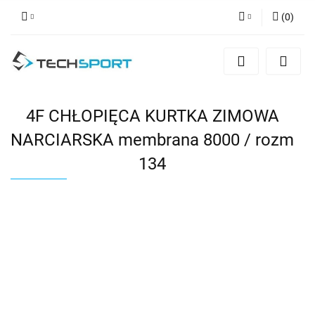
(
0
)
Zaloguj się
Zarejestruj się
Dodaj zgłoszenie
4F CHŁOPIĘCA KURTKA ZIMOWA
NARCIARSKA membrana 8000 / rozm
134