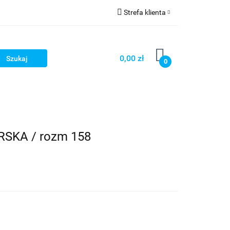
Strefa klienta
OG
Zaloguj się
Zarejestruj się
0,00 zł
0
Dodaj zgłoszenie
LOG
KA / rozm 158