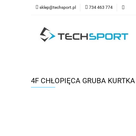
sklep@techsport.pl
734 463 774
WYPRZ
Wszystkie kategorie
WYPR
4F CHŁOPIĘCA GRUBA KURTKA