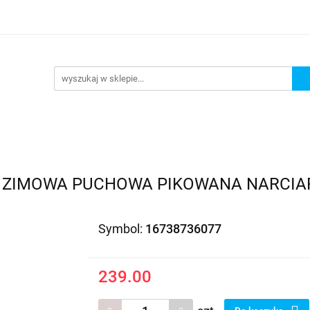
EDAŻ
PROMOCJE
NOWOŚCI
BESTSELLERY
BL
ZEDAŻ
PROMOCJE
NOWOŚCI
BESTSELLERY
B
 ZIMOWA PUCHOWA PIKOWANA NARCIARS
Symbol:
16738736077
239.00