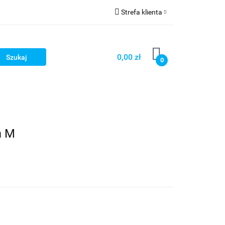
Strefa klienta
OG
Zaloguj się
Zarejestruj się
0,00 zł
0
Dodaj zgłoszenie
LOG
m M