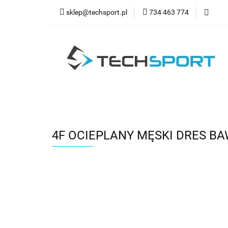
sklep@techsport.pl
734 463 774
WYPRZ
Wszystkie kategorie
WYPR
4F OCIEPLANY MĘSKI DRES BA