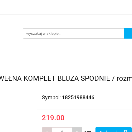
EDAŻ
PROMOCJE
NOWOŚCI
BESTSELLERY
BL
ZEDAŻ
PROMOCJE
NOWOŚCI
BESTSELLERY
B
WEŁNA KOMPLET BLUZA SPODNIE / roz
Symbol:
18251988446
219.00